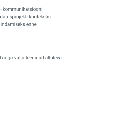
–kommunikatsiooni,
atusprojekti kontekstis
hindamiseks enne
d auga välja teeninud alloleva