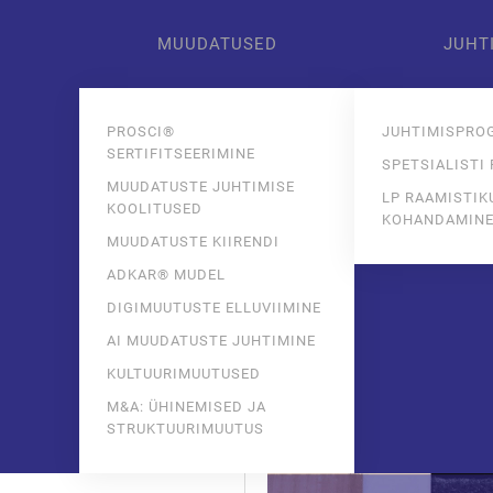
MUUDATUSED
JUHT
Skip to main content
PROSCI®
JUHTIMISPRO
SERTIFITSEERIMINE
SPETSIALISTI
MUUDATUSTE JUHTIMISE
LP RAAMISTIK
KOOLITUSED
KOHANDAMIN
MUUDATUSTE KIIRENDI
ADKAR® MUDEL
DIGIMUUTUSTE ELLUVIIMINE
AI MUUDATUSTE JUHTIMINE
KULTUURIMUUTUSED
M&A: ÜHINEMISED JA
STRUKTUURIMUUTUS