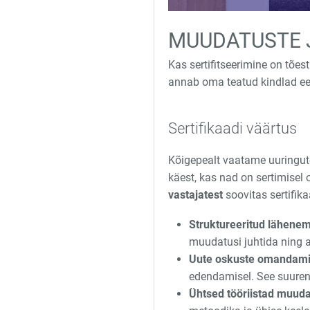
MUUDATUSTE J
Kas sertifitseerimine on tões
annab oma teatud kindlad ee
Sertifikaadi väärtus
Kõigepealt vaatame uuringute
käest, kas nad on sertimisel 
vastajatest
soovitas sertifik
Struktureeritud lähene
muudatusi juhtida ning
Uute oskuste omandam
edendamisel. See suuren
Ühtsed tööriistad muuda