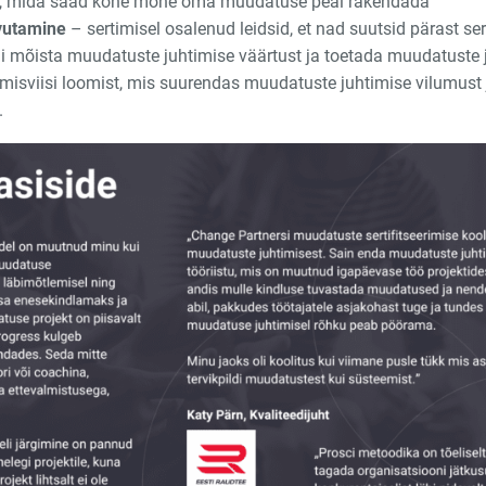
le, mida saad kohe mõne oma muudatuse peal rakendada
vutamine
– sertimisel osalenud leidsid, et nad suutsid pärast se
ni mõista muudatuste juhtimise väärtust ja toetada muudatuste 
misviisi loomist, mis suurendas muudatuste juhtimise vilumust 
.