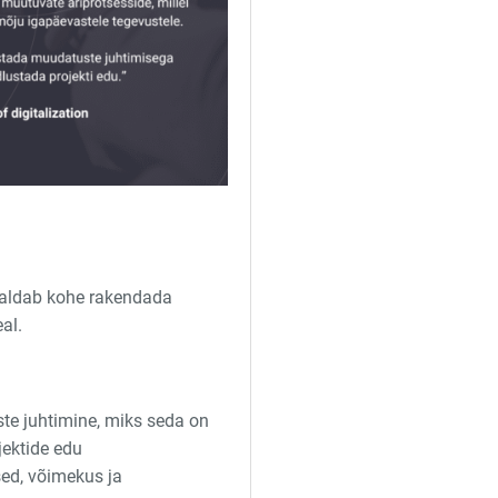
maldab kohe rakendada
al.
ste juhtimine, miks seda on
jektide edu
sed, võimekus ja