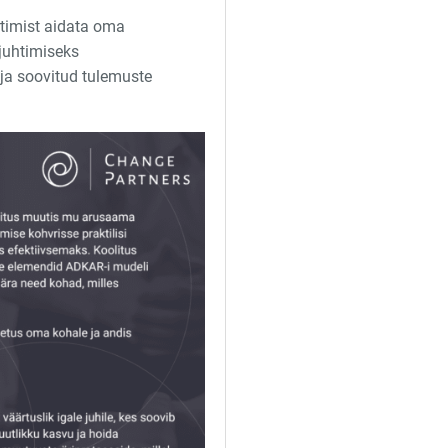
rtimist aidata oma
juhtimiseks
ja soovitud tulemuste