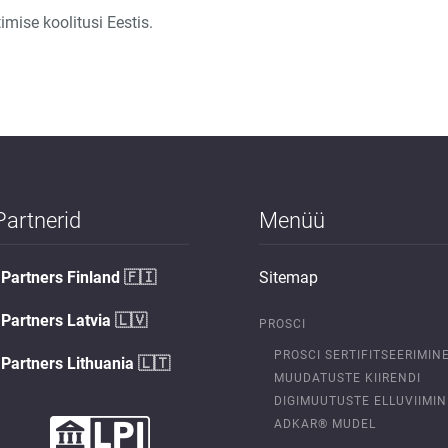
imise koolitusi Eestis.
Partnerid
Menüü
Partners Finland
🇫🇮
Sitemap
Partners Latvia
🇱🇻
PROSCI
PROSCI SERTIFITSEERIMIN
Partners Lithuania
🇱🇹
MUUDATUSTE KIIRENDI
DIGIMUUTUSTE ELLUVIIMIN
ADKAR® MUDEL