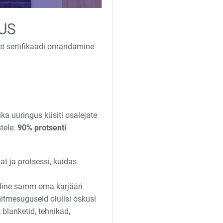
US
, et sertifikaadi omandamine
a uuringus küsiti osalejate
tele.
90% protsenti
t ja protsessi, kuidas
uline samm oma karjääri
tmesuguseid olulisi oskusi
 blanketid, tehnikad,