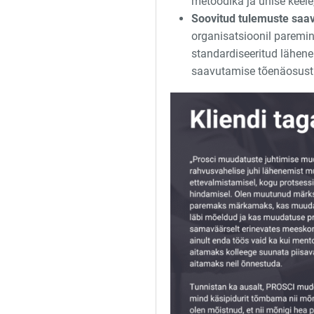
metoodika ja ühise kee
Soovitud tulemuste saa
organisatsioonil paremi
standardiseeritud lähene
saavutamise tõenäosust