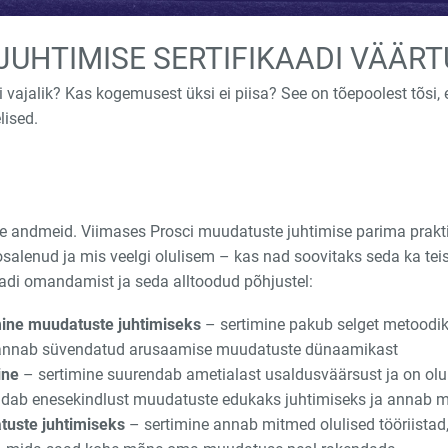
UHTIMISE SERTIFIKAADI VÄÄRT
ti vajalik? Kas kogemusest üksi ei piisa? See on tõepoolest tõsi
lised.
 andmeid. Viimases Prosci muudatuste juhtimise parima praktik
osalenud ja mis veelgi olulisem – kas nad soovitaks seda ka teis
aadi omandamist ja seda alltoodud põhjustel:
mine muudatuste juhtimiseks
– sertimine pakub selget metoodika
 annab süvendatud arusaamise muudatuste dünaamikast
ine
– sertimine suurendab ametialast usaldusväärsust ja on ol
dab enesekindlust muudatuste edukaks juhtimiseks ja annab mi
tuste juhtimiseks
– sertimine annab mitmed olulised tööriistad,