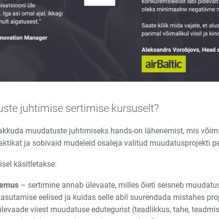
te juhtimise sertimise kursuselt?
pakkuda muudatuste juhtimiseks hands-on lähenemist, mis või
praktikat ja sobivaid mudeleid osaleja valitud muudatusprojekti pe
sel käsitletakse:
lemus
– sertimine annab ülevaate, milles õieti seisneb muudatu
asutamise eelised ja kuidas selle abil suurendada mistahes pro
levaade viiest muudatuse edutegurist (teadlikkus, tahe, teadmi