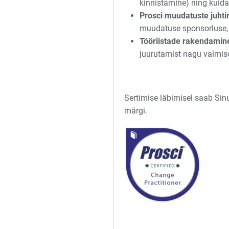
kinnistamine) ning kuid
Prosci muudatuste juhti
muudatuse sponsorluse, 
Tööriistade rakendamin
juurutamist nagu valmis
Sertimise läbimisel saab Sinu
märgi.