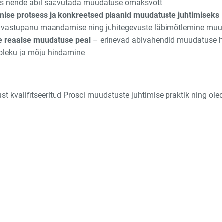
as nende abil saavutada muudatuse omaksvõtt
mise protsess ja konkreetsed plaanid muudatuste juhtimiseks
vastupanu maandamise ning juhitegevuste läbimõtlemine muud
e reaalse muudatuse peal
– erinevad abivahendid muudatuse 
oleku ja mõju hindamine
st kvalifitseeritud Prosci muudatuste juhtimise praktik ning ole