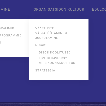
IMINE
ORGANISATSIOONIKULTUUR
EDULO
GRAMMID
VÄÄRTUSTE
VÄLJATÖÖTAMINE &
 PROGRAMMID
JUURUTAMINE
U
DISC®
E
DISC® KOOLITUSED
FIVE BEHAVIORS™
MEESKONNAKOOLITUS
STRATEEGIA