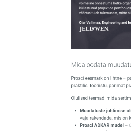
Mida oodata muudatus
Prosci eesmärk on lihtne – 
praktilisi tööriistu, parimat 
Olulised teemad, mida sertimi
Muudatuste juhtimise o
vaja rakendada, mis on k
Prosci ADKAR mudel
– ü