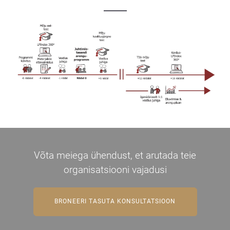
Võta meiega ühendust, et arutada teie
organisatsiooni vajadusi
BRONEERI TASUTA KONSULTATSIOON