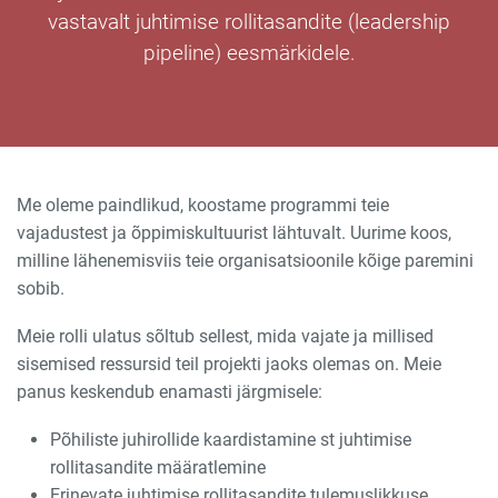
vastavalt juhtimise rollitasandite (leadership
pipeline) eesmärkidele.
Me oleme paindlikud, koostame programmi teie
vajadustest ja õppimiskultuurist lähtuvalt. Uurime koos,
milline lähenemisviis teie organisatsioonile kõige paremini
sobib.
Meie rolli ulatus sõltub sellest, mida vajate ja millised
sisemised ressursid teil projekti jaoks olemas on. Meie
panus keskendub enamasti järgmisele:
Põhiliste juhirollide kaardistamine st juhtimise
rollitasandite määratlemine
Erinevate juhtimise rollitasandite tulemuslikkuse