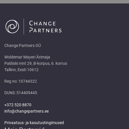
Change Partners OÜ
Woldemar Mayeri Ärimaja
Paldiski mnt 29, B-korpus, 6. korrus
Tallinn, Eesti 10612
Reg no: 10744322
DUNS: 514409445
+372 520 8870
info@changepartners.ee
Privaatsus- ja kasutustingimused