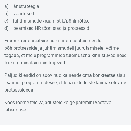
a) äristrateegia
b) väärtused
c) juhtimismudel/raamistik/põhimõtted
d) peamised HR tööriistad ja protsessid
Enamik organisatsioone kulutab aastaid nende
põhiprotsesside ja juhtimismudeli juurutamisele. Võime
tagada, et meie programmide tulemusena kinnistuvad need
teie organisatsioonis tugevalt.
Paljud kliendid on soovinud ka nende oma konkreetse sisu
lisamist programmidesse, et luua side teiste käimasolevate
protsessidega.
Koos loome teie vajadustele kõige paremini vastava
lahenduse.