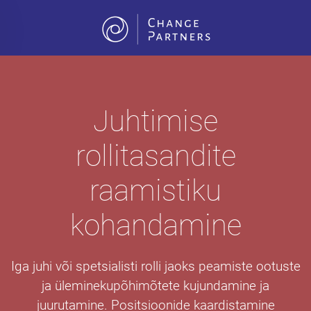
Skip to main content
Juhtimise
rollitasandite
raamistiku
kohandamine
Iga juhi või spetsialisti rolli jaoks peamiste ootuste
ja üleminekupõhimõtete kujundamine ja
juurutamine. Positsioonide kaardistamine