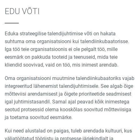
EDU VÕTI
Eduka strateegilise talendijuhtimise võti on hakata
suhtuma oma organisatsiooni kui talendiinkubaatorisse.
Iga töö teie organisatsioonis ei ole pelgalt töö, mille
eesmärk on pakkuda tooteid ja teenuseid, mida teie
kliendid soovivad, vaid on töö, mis inimest arendab.
Oma organisatsiooni muutmine talendiinkubaatoriks vajab
integreeritud lähenemist talendijuhtimisele. See algab õige
mõtteviisi arendamisest ja õigete prioriteetide seadmisest
igal juhtimistasandil. Samal ajal peavad kõik inimestega
seotud protsessid olema kooskõlas soovitud mõtteviisiga
ja toetama soovitud eesmärke.
Kui need alustalad on paigas, tuleb arendada kultuuri, kus
väljatöötatud tööriistu ja protsesse järjekindlalt ja