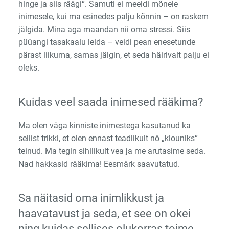
hinge ja siis räägi“. Samuti ei meeldi mõnele
inimesele, kui ma esinedes palju kõnnin – on raskem
jälgida. Mina aga maandan nii oma stressi. Siis
püüangi tasakaalu leida – veidi pean enesetunde
pärast liikuma, samas jälgin, et seda häirivalt palju ei
oleks.
Kuidas veel saada inimesed rääkima?
Ma olen väga kinniste inimestega kasutanud ka
sellist trikki, et olen ennast teadlikult nö „klouniks“
teinud. Ma tegin sihilikult vea ja me arutasime seda.
Nad hakkasid rääkima! Eesmärk saavutatud.
Sa näitasid oma inimlikkust ja
haavatavust ja seda, et see on okei
ning kuidas sellises olukorras toime