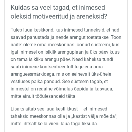
Kuidas sa veel tagad, et inimesed
oleksid motiveeritud ja areneksid?
Tuleb luua keskkond, kus inimesed tunneksid, et nad
saavad panustada ja nende arengut toetatakse. Toon
näite: oleme oma meeskonnas loonud süsteemi, kus
igal inimesel on isiklik arenguplaan ja üks päev kuus
on tema isikliku arengu päev. Need kaheksa tundi
saab inimene kontsentreeritult tegeleda oma
arengueesmärkidega, mis on eelnevalt üks-ühele
vestluses paika pandud. See süsteem tagab, et
inimestel on reaalne võimalus õppida ja kasvada,
mitte ainult tööülesandeid täita.
Lisaks aitab see luua kestlikkust – et inimesed
tahaksid meeskonnas olla ja „kastist välja mõelda“;
mitte lihtsalt kella viieni laua taga tiksuda.