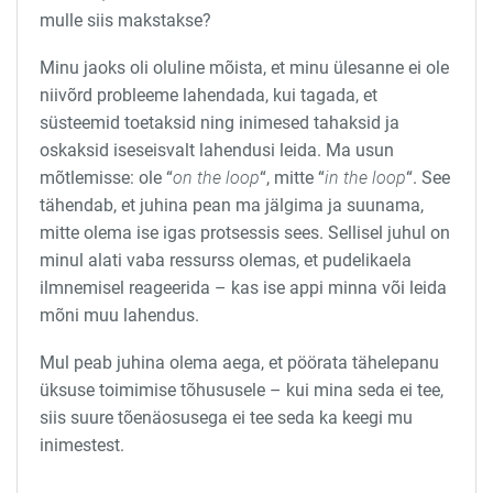
mulle siis makstakse?
Minu jaoks oli oluline mõista, et minu ülesanne ei ole
niivõrd probleeme lahendada, kui tagada, et
süsteemid toetaksid ning inimesed tahaksid ja
oskaksid iseseisvalt lahendusi leida. Ma usun
mõtlemisse: ole “
on the loop
“, mitte “
in the loop
“. See
tähendab, et juhina pean ma jälgima ja suunama,
mitte olema ise igas protsessis sees. Sellisel juhul on
minul alati vaba ressurss olemas, et pudelikaela
ilmnemisel reageerida – kas ise appi minna või leida
mõni muu lahendus.
Mul peab juhina olema aega, et pöörata tähelepanu
üksuse toimimise tõhususele – kui mina seda ei tee,
siis suure tõenäosusega ei tee seda ka keegi mu
inimestest.