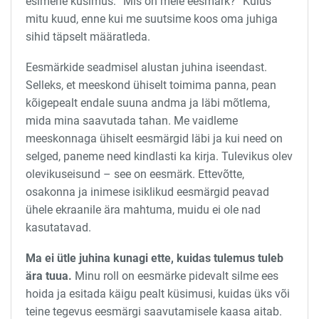
esimene küsimus: “Mis on meie eesmärk?” Kulus
mitu kuud, enne kui me suutsime koos oma juhiga
sihid täpselt määratleda.
Eesmärkide seadmisel alustan juhina iseendast.
Selleks, et meeskond ühiselt toimima panna, pean
kõigepealt endale suuna andma ja läbi mõtlema,
mida mina saavutada tahan. Me vaidleme
meeskonnaga ühiselt eesmärgid läbi ja kui need on
selged, paneme need kindlasti ka kirja. Tulevikus olev
olevikuseisund – see on eesmärk. Ettevõtte,
osakonna ja inimese isiklikud eesmärgid peavad
ühele ekraanile ära mahtuma, muidu ei ole nad
kasutatavad.
Ma ei ütle juhina kunagi ette, kuidas tulemus tuleb
ära tuua.
Minu roll on eesmärke pidevalt silme ees
hoida ja esitada käigu pealt küsimusi, kuidas üks või
teine tegevus eesmärgi saavutamisele kaasa aitab.