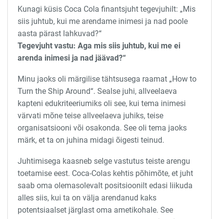
Kunagi küsis Coca Cola finantsjuht tegevjuhilt: „Mis
siis juhtub, kui me arendame inimesi ja nad poole
aasta pärast lahkuvad?“
Tegevjuht vastu: Aga mis siis juhtub, kui me ei
arenda inimesi ja nad jäävad?“
Minu jaoks oli märgilise tähtsusega raamat „How to
Turn the Ship Around“. Sealse juhi, allveelaeva
kapteni edukriteeriumiks oli see, kui tema inimesi
värvati mõne teise allveelaeva juhiks, teise
organisatsiooni või osakonda. See oli tema jaoks
märk, et ta on juhina midagi õigesti teinud.
Juhtimisega kaasneb selge vastutus teiste arengu
toetamise eest. Coca-Colas kehtis põhimõte, et juht
saab oma olemasolevalt positsioonilt edasi liikuda
alles siis, kui ta on välja arendanud kaks
potentsiaalset järglast oma ametikohale. See