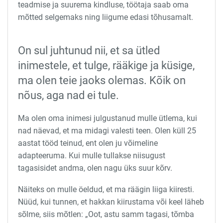
teadmise ja suurema kindluse, töötaja saab oma
mõtted selgemaks ning liigume edasi tõhusamalt.
On sul juhtunud nii, et sa ütled
inimestele, et tulge, rääkige ja küsige,
ma olen teie jaoks olemas.
Kõik on
nõus, aga nad ei tule.
Ma olen oma inimesi julgustanud mulle ütlema, kui
nad näevad, et ma midagi valesti teen. Olen küll 25
aastat tööd teinud, ent olen ju võimeline
adapteeruma. Kui mulle tullakse niisugust
tagasisidet andma, olen nagu üks suur kõrv.
Näiteks on mulle öeldud, et ma räägin liiga kiiresti.
Nüüd, kui tunnen, et hakkan kiirustama või keel läheb
sõlme, siis mõtlen: „Oot, astu samm tagasi, tõmba