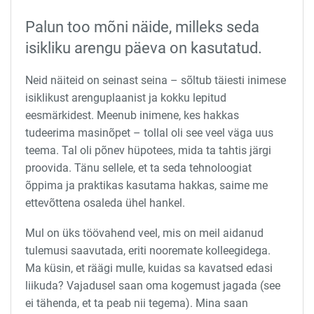
Palun too mõni näide, milleks seda
isikliku arengu päeva on kasutatud.
Neid näiteid on seinast seina – sõltub täiesti inimese
isiklikust arenguplaanist ja kokku lepitud
eesmärkidest. Meenub inimene, kes hakkas
tudeerima masinõpet – tollal oli see veel väga uus
teema. Tal oli põnev hüpotees, mida ta tahtis järgi
proovida. Tänu sellele, et ta seda tehnoloogiat
õppima ja praktikas kasutama hakkas, saime me
ettevõttena osaleda ühel hankel.
Mul on üks töövahend veel, mis on meil aidanud
tulemusi saavutada, eriti nooremate kolleegidega.
Ma küsin, et räägi mulle, kuidas sa kavatsed edasi
liikuda? Vajadusel saan oma kogemust jagada (see
ei tähenda, et ta peab nii tegema). Mina saan