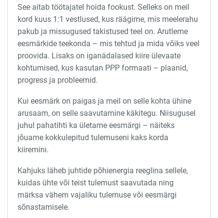
See aitab töötajatel hoida fookust. Selleks on meil
kord kuus 1:1 vestlused, kus räägime, mis meelerahu
pakub ja missugused takistused teel on. Arutleme
eesmärkide teekonda – mis tehtud ja mida võiks veel
proovida. Lisaks on iganädalased kiire ülevaate
kohtumised, kus kasutan PPP formaati – plaanid,
progress ja probleemid.
Kui eesmärk on paigas ja meil on selle kohta ühine
arusaam, on selle saavutamine käkitegu. Niisugusel
juhul pahatihti ka ületame eesmärgi – näiteks
jõuame kokkulepitud tulemuseni kaks korda
kiiremini.
Kahjuks läheb juhtide põhienergia reeglina sellele,
kuidas ühte või teist tulemust saavutada ning
märksa vähem vajaliku tulemuse või eesmärgi
sõnastamisele.