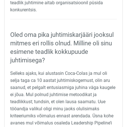
teadlik juhtimine aitab organisatsioonil püsida
konkurentsis.
Oled oma pika juhtimiskarjääri jooksul
mitmes eri rollis olnud. Milline oli sinu
esimene teadlik kokkupuude
juhtimisega?
Selleks ajaks, kui alustasin Coca-Colas ja mul oli
selja taga ca 10 aastat juhtimiskogemust, olin aru
saanud, et pelgalt entusiasmiga juhina väga kaugele
ei jõua. Mul polnud juhtimise metoodikat ja
teadlikkust; tundsin, et olen lausa saamatu. Uue
tööandja valikul oligi minu jaoks olulisimaks
kriteeriumiks võimalus ennast arendada. Üsna kohe
avanes mul võimalus osaleda Leadership Pipeline’i