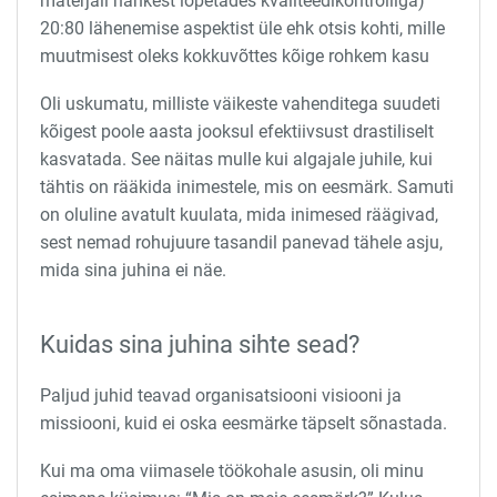
materjali hankest lõpetades kvaliteedikontrolliga)
20:80 lähenemise aspektist üle ehk otsis kohti, mille
muutmisest oleks kokkuvõttes kõige rohkem kasu
Oli uskumatu, milliste väikeste vahenditega suudeti
kõigest poole aasta jooksul efektiivsust drastiliselt
kasvatada. See näitas mulle kui algajale juhile, kui
tähtis on rääkida inimestele, mis on eesmärk. Samuti
on oluline avatult kuulata, mida inimesed räägivad,
sest nemad rohujuure tasandil panevad tähele asju,
mida sina juhina ei näe.
Kuidas sina juhina sihte sead?
Paljud juhid teavad organisatsiooni visiooni ja
missiooni, kuid ei oska eesmärke täpselt sõnastada.
Kui ma oma viimasele töökohale asusin, oli minu