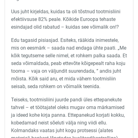
Uus juht kirjeldas, kuidas ta oli tõstnud tootmisliini
efektiivsuse 82% peale. Kõikide Euroopa tehaste
esindajad olid rabatud – kuidas see võimalik on!?
Edu tagasid pisiasjad. Esiteks, rääkida inimestele,
mis on eesmärk – saada nad endaga ühte paati. „Me
kõik tegutseme selle nimel, et rohkem palka saada. Et
seda võimaldada, peab ettevõte kõigepealt raha koju
tooma – vaja on väljundit suurendada, “ andis juht
mõista. Kõik said aru, et mida vähem tootmisliin
seisab, seda rohkem on võimalik teenida.
Teiseks, tootmisliini juurde pandi üles ettepanekute
tahvel – et töötajatel oleks mugav oma märkamised
ja ideed kohe kirja panna. Ettepanekud korjati kokku,
kobedamad neist sõeluti välja ning viidi ellu.
Kolmandaks vaatas juht kogu protsessi (alates