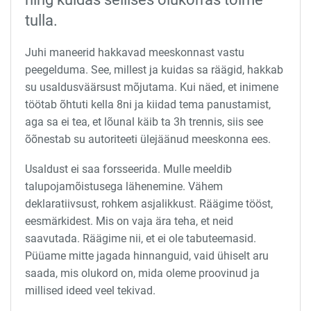
tulla.
Juhi maneerid hakkavad meeskonnast vastu
peegelduma. See, millest ja kuidas sa räägid, hakkab
su usaldusväärsust mõjutama. Kui näed, et inimene
töötab õhtuti kella 8ni ja kiidad tema panustamist,
aga sa ei tea, et lõunal käib ta 3h trennis, siis see
õõnestab su autoriteeti ülejäänud meeskonna ees.
Usaldust ei saa forsseerida. Mulle meeldib
talupojamõistusega lähenemine. Vähem
deklaratiivsust, rohkem asjalikkust. Räägime tööst,
eesmärkidest. Mis on vaja ära teha, et neid
saavutada. Räägime nii, et ei ole tabuteemasid.
Püüame mitte jagada hinnanguid, vaid ühiselt aru
saada, mis olukord on, mida oleme proovinud ja
millised ideed veel tekivad.