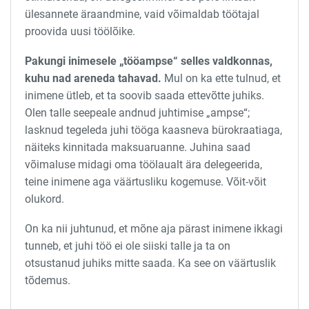
ülesannete äraandmine, vaid võimaldab töötajal
proovida uusi töölõike.
Pakungi inimesele „tööampse“ selles valdkonnas,
kuhu nad areneda tahavad.
Mul on ka ette tulnud, et
inimene ütleb, et ta soovib saada ettevõtte juhiks.
Olen talle seepeale andnud juhtimise „ampse“;
lasknud tegeleda juhi tööga kaasneva bürokraatiaga,
näiteks kinnitada maksuaruanne. Juhina saad
võimaluse midagi oma töölaualt ära delegeerida,
teine inimene aga väärtusliku kogemuse. Võit-võit
olukord.
On ka nii juhtunud, et mõne aja pärast inimene ikkagi
tunneb, et juhi töö ei ole siiski talle ja ta on
otsustanud juhiks mitte saada. Ka see on väärtuslik
tõdemus.