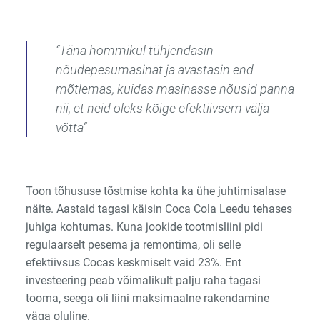
“Täna hommikul tühjendasin
nõudepesumasinat ja avastasin end
mõtlemas, kuidas masinasse nõusid panna
nii, et neid oleks kõige efektiivsem välja
võtta
“
Toon tõhususe tõstmise kohta ka ühe juhtimisalase
näite. Aastaid tagasi käisin Coca Cola Leedu tehases
juhiga kohtumas. Kuna jookide tootmisliini pidi
regulaarselt pesema ja remontima, oli selle
efektiivsus Cocas keskmiselt vaid 23%. Ent
investeering peab võimalikult palju raha tagasi
tooma, seega oli liini maksimaalne rakendamine
väga oluline.