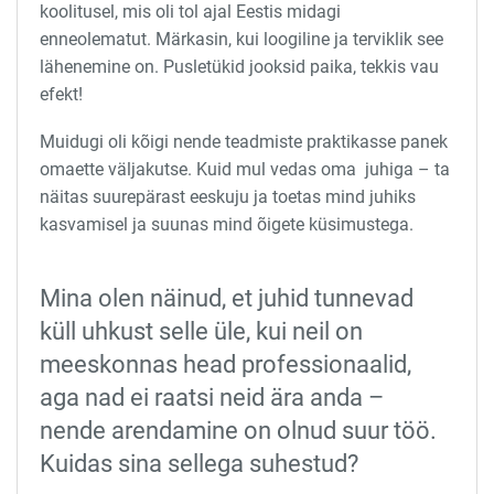
koolitusel, mis oli tol ajal Eestis midagi
enneolematut. Märkasin, kui loogiline ja terviklik see
lähenemine on. Pusletükid jooksid paika, tekkis vau
efekt!
Muidugi oli kõigi nende teadmiste praktikasse panek
omaette väljakutse. Kuid mul vedas oma juhiga – ta
näitas suurepärast eeskuju ja toetas mind juhiks
kasvamisel ja suunas mind õigete küsimustega.
Mina olen näinud, et juhid tunnevad
küll uhkust selle üle, kui neil on
meeskonnas head professionaalid,
aga nad ei raatsi neid ära anda –
nende arendamine on olnud suur töö.
Kuidas sina sellega suhestud?