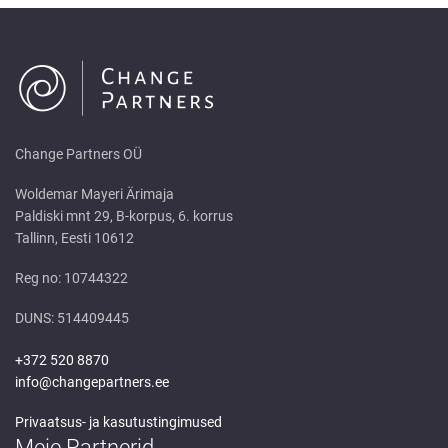
Change Partners OÜ
Woldemar Mayeri Ärimaja
Paldiski mnt 29, B-korpus, 6. korrus
Tallinn, Eesti 10612
Reg no: 10744322
DUNS: 514409445
+372 520 8870
info@changepartners.ee
Privaatsus- ja kasutustingimused
Meie Partnerid