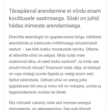
Tänapäeval arendamine ei võrdu enam
koolitusele saatmisega. Siiski on juhid
hädas inimeste arendamisega.
Ettevõtte eesmärgid on igapäevasese tööga, isiklikest
eesmärkide ja tulemuste mõõtmisega lahutamatult
seotud – see kõik kokku moodustab terviku. Ütleme,
et ettevõtte sihid on selged. Mida tuleb meie
osakonnal teha, et need teoks saaksid? Ja mida see
sinult/minult nõuab? Enamasti tuleb välja, et töötajal
on vaja midagi juurde õppida ja veelgi enam seni
õpitut rakendada. Sellisel juhul on areng juba
igapäevase töö osa ja minu roll on märgata, uurida ja
tagasisidestada, kuidas tal läheb.
Üks võimalik vahend, mille abil inimese arengut
stimuleerida, on delegeerimine. See pole lihtsalt