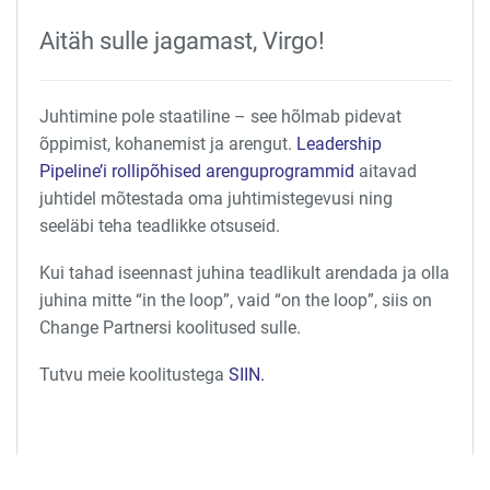
Aitäh sulle jagamast, Virgo!
Juhtimine pole staatiline – see hõlmab pidevat
õppimist, kohanemist ja arengut.
Leadership
Pipeline’i rollipõhised arenguprogrammid
aitavad
juhtidel mõtestada oma juhtimistegevusi ning
seeläbi teha teadlikke otsuseid.
Kui tahad iseennast juhina teadlikult arendada ja olla
juhina mitte “in the loop”, vaid “on the loop”, siis on
Change Partnersi koolitused sulle.
Tutvu meie koolitustega
SIIN.