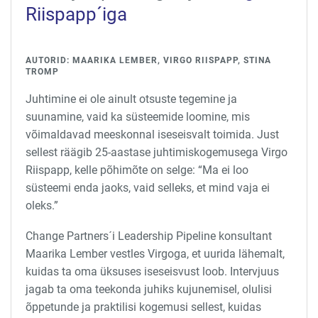
Riispapp´iga
AUTORID: MAARIKA LEMBER, VIRGO RIISPAPP, STINA
TROMP
Juhtimine ei ole ainult otsuste tegemine ja
suunamine, vaid ka süsteemide loomine, mis
võimaldavad meeskonnal iseseisvalt toimida. Just
sellest räägib 25-aastase juhtimiskogemusega Virgo
Riispapp, kelle põhimõte on selge: “Ma ei loo
süsteemi enda jaoks, vaid selleks, et mind vaja ei
oleks.”
Change Partners´i Leadership Pipeline konsultant
Maarika Lember vestles Virgoga, et uurida lähemalt,
kuidas ta oma üksuses iseseisvust loob. Intervjuus
jagab ta oma teekonda juhiks kujunemisel, olulisi
õppetunde ja praktilisi kogemusi sellest, kuidas