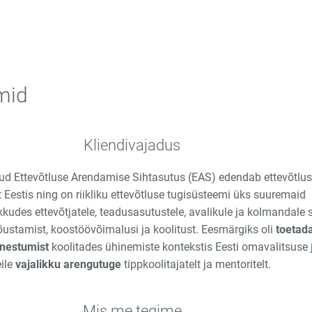
mid
Kliendivajadus
ud Ettevõtluse Arendamise Sihtasutus (EAS) edendab ettevõtlus-
t Eestis ning on riikliku ettevõtluse tugisüsteemi üks suuremaid
kkudes ettevõtjatele, teadusasutustele, avalikule ja kolmandale s
 nõustamist, koostöövõimalusi ja koolitust. Eesmärgiks oli
toetad
nnestumist
koolitades ühinemiste kontekstis Eesti omavalitsuse 
ile
vajalikku
arengutuge
tippkoolitajatelt ja mentoritelt.
Mis me tegime