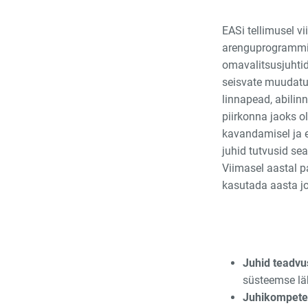
EASi tellimusel v
arenguprogrammi, 
omavalitsusjuhtid
seisvate muudatu
linnapead, abili
piirkonna jaoks ol
kavandamisel ja 
juhid tutvusid se
Viimasel aastal p
kasutada aasta jo
Juhid teadvu
süsteemse lä
Juhikompete