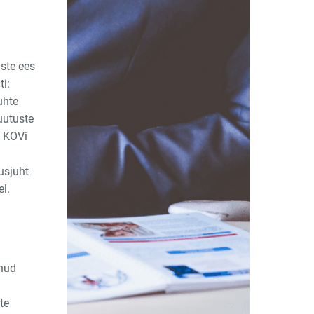
ste ees
i:
uhte
muutuste
s KOVi
usjuht
el.
nud
te