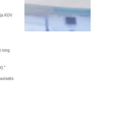
 ja KOV
t ning
).”
dasiseks