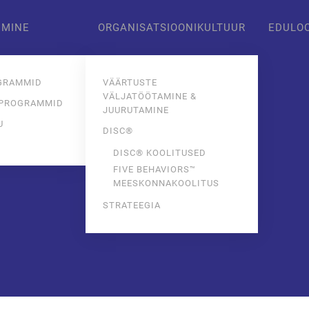
IMINE
ORGANISATSIOONIKULTUUR
EDULO
GRAMMID
VÄÄRTUSTE
VÄLJATÖÖTAMINE &
 PROGRAMMID
JUURUTAMINE
U
DISC®
E
DISC® KOOLITUSED
FIVE BEHAVIORS™
MEESKONNAKOOLITUS
STRATEEGIA