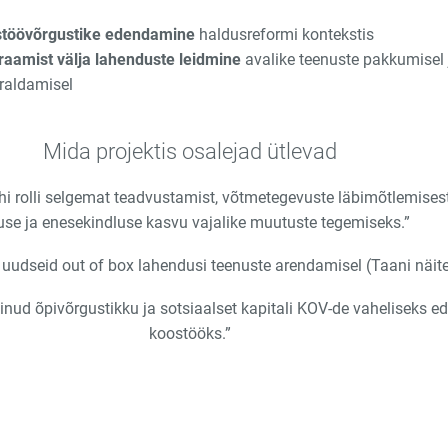
stöövõrgustike edendamine
haldusreformi kontekstis
raamist välja lahenduste leidmine
avalike teenuste pakkumisel
rraldamisel
Mida projektis osalejad ütlevad
i rolli selgemat teadvustamist, võtmetegevuste läbimõtlemises
use ja enesekindluse kasvu vajalike muutuste tegemiseks.”
udseid out of box lahendusi teenuste arendamisel (Taani näitel
nud õpivõrgustikku ja sotsiaalset kapitali KOV-de vaheliseks e
koostööks.”