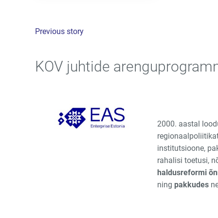
Previous story
KOV juhtide arenguprogram
2000. aastal lood
regionaalpoliitika
institutsioone, pa
rahalisi toetusi,
haldusreformi õ
ning
pakkudes
ne