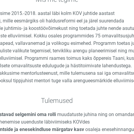
iisime 2015.-2018. aastal läbi kolm KOV juhtide aastast
mille eesmärgiks oli haldusreformi eel ja järel suurendada
e juhtimis- ja koostöövõimekust ning toetada juhte nende asutu
ste elluviimisel. Kokku osales programmides 75 omavalitsusjuht
nnapead, vallavanemad ja volikogu esimehed. Programm toetas j
uliste valikute tegemisel, tervikliku arengu planeerimisel ning 
elluviimisel. Programmi raames toimus kaks õppereis Taani, ku
alsete omavalitsuste edulugude ja hästitoimivate lahendustega.
akkusime mentorlusteenust, mille tulemusena sai iga omavalits
oksul tippjuhist mentori tuge valla arengueesmärkide elluviimis
Tulemused
stavad selgemini oma rolli
muudatuste juhina ning on omanda
henemise uuenduste läbiviimiseks KOVdes
ntside
ja enesekindluse
märgatav
kasv
osaleja enesehinnangu