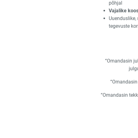
põhjal
Vajalike koo
Uuenduslike,
tegevuste ko
“Omandasin juh
julg
“Omandasin u
“Omandasin tekki