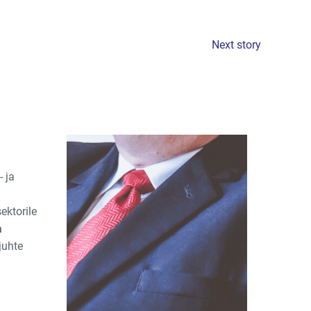
Next story
 ja
ektorile
a
juhte