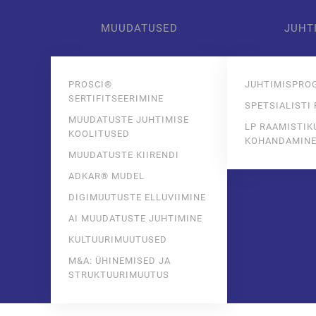
MUUDATUSED
JUHT
Skip to main content
PROSCI®
JUHTIMISPRO
SERTIFITSEERIMINE
SPETSIALISTI
MUUDATUSTE JUHTIMISE
LP RAAMISTIK
KOOLITUSED
KOHANDAMIN
MUUDATUSTE KIIRENDI
ADKAR® MUDEL
DIGIMUUTUSTE ELLUVIIMINE
AI MUUDATUSTE JUHTIMINE
KULTUURIMUUTUSED
M&A: ÜHINEMISED JA
STRUKTUURIMUUTUS