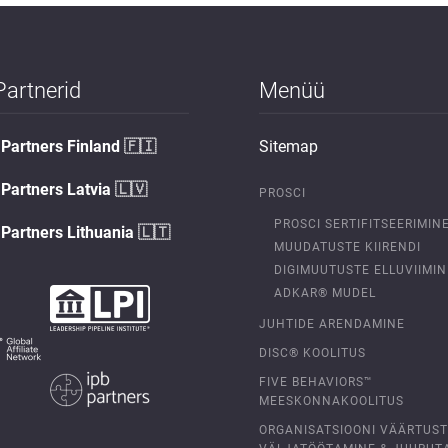
Partnerid
Menüü
Partners Finland
🇫🇮
Sitemap
Partners Latvia
🇱🇻
PROSCI
PROSCI SERTIFITSEERIMIN
Partners Lithuania
🇱🇹
MUUDATUSTE KIIRENDI
DIGIMUUTUSTE ELLUVIIMIN
ADKAR® MUDEL
JUHTIDE ARENDAMINE
DISC® KOOLITUS
FIVE BEHAVIORS™
MEESKONNAKOOLITUS
ORGANISATSIOONI VÄÄRTUS