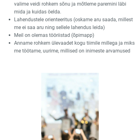
valime veidi rohkem sõnu ja mõtleme paremini läbi
mida ja kuidas öelda.
Lahendustele orienteeritus (oskame aru saada, millest
me ei saa aru ning sellele lahendus leida)
Meil on olemas tööriistad (õpimapp)
Anname rohkem ülevaadet kogu tiimile millega ja miks
me töötame, uurime, millised on inimeste arvamused