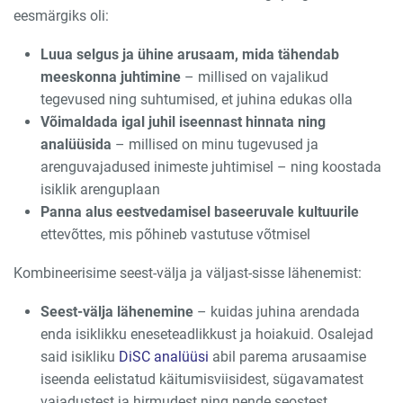
eesmärgiks oli:
Luua selgus ja ühine arusaam, mida tähendab
meeskonna juhtimine
– millised on vajalikud
tegevused ning suhtumised, et juhina edukas olla
Võimaldada igal juhil iseennast hinnata ning
analüüsida
– millised on minu tugevused ja
arenguvajadused inimeste juhtimisel – ning koostada
isiklik arenguplaan
Panna alus eestvedamisel baseeruvale kultuurile
ettevõttes, mis põhineb vastutuse võtmisel
Kombineerisime seest-välja ja väljast-sisse lähenemist:
Seest-välja lähenemine
– kuidas juhina arendada
enda isiklikku eneseteadlikkust ja hoiakuid. Osalejad
said isikliku
DiSC analüüsi
abil parema arusaamise
iseenda eelistatud käitumisviisidest, sügavamatest
vajadustest ja hirmudest ning nende seostest