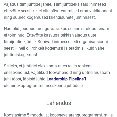
vajadus tiimijuhtide järele. Tiimijuhtideks said inimesed
ettevõtte seest, kellel olid süvateadmised oma valdkonnast
ning suured kogemused kliendisuhete juhtimisest.
Nad olid jõudnud arengufaasi, kus senine struktuur enam
ei toiminud. Ettevõtte kasvuga tekkis vajadus uute
tiimijuhtide järele. Sobivad inimesed leiti organisatsiooni
seest – neil oli rohkelt kogemusi ja teadmisi, kuid vähe
juhtimiskogemust.
Selleks, et juhtidel oleks oma uues rollis rohkem
enesekindlust, vajalikud töövahendid ning ühtne arusaam
juhi tööst, läbisid juhid
Leadership Pipeline’i
üleminekuprogrammi meeskonna juhtidele.
Lahendus
Koostasime 5 moodulist koosneva arenguprogrammi, mille