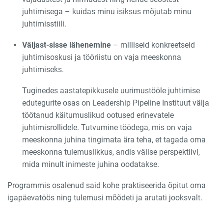
juhtimisega – kuidas minu isiksus mõjutab minu
juhtimisstiili.
Väljast-sisse lähenemine
– milliseid konkreetseid
juhtimisoskusi ja tööriistu on vaja meeskonna
juhtimiseks.
Tuginedes aastatepikkusele uurimustööle juhtimise
edutegurite osas on Leadership Pipeline Instituut välja
töötanud käitumuslikud ootused erinevatele
juhtimisrollidele. Tutvumine töödega, mis on vaja
meeskonna juhina tingimata ära teha, et tagada oma
meeskonna tulemuslikkus, andis välise perspektiivi,
mida minult inimeste juhina oodatakse.
Programmis osalenud said kohe praktiseerida õpitut oma
igapäevatöös ning tulemusi mõõdeti ja arutati jooksvalt.