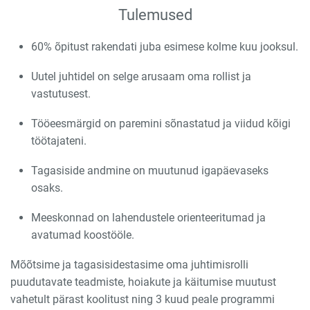
Tulemused
60% õpitust rakendati juba esimese kolme kuu jooksul.
Uutel juhtidel on selge arusaam oma rollist ja
vastutusest.
Tööeesmärgid on paremini sõnastatud ja viidud kõigi
töötajateni.
Tagasiside andmine on muutunud igapäevaseks
osaks.
Meeskonnad on lahendustele orienteeritumad ja
avatumad koostööle.
Mõõtsime ja tagasisidestasime oma juhtimisrolli
puudutavate teadmiste, hoiakute ja käitumise muutust
vahetult pärast koolitust ning 3 kuud peale programmi